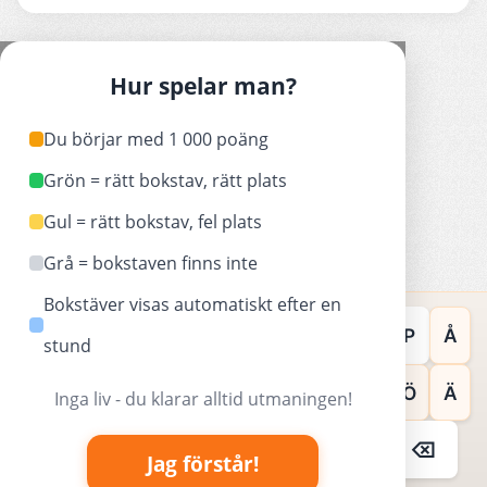
Hur spelar man?
Du börjar med 1 000 poäng
Grön = rätt bokstav, rätt plats
Gul = rätt bokstav, fel plats
Grå = bokstaven finns inte
Bokstäver visas automatiskt efter en
Q
W
E
R
T
Y
U
I
O
P
Å
stund
A
S
D
F
G
H
J
K
L
Ö
Ä
Inga liv - du klarar alltid utmaningen!
⌫
⌫
Z
X
C
V
B
N
M
Jag förstår!