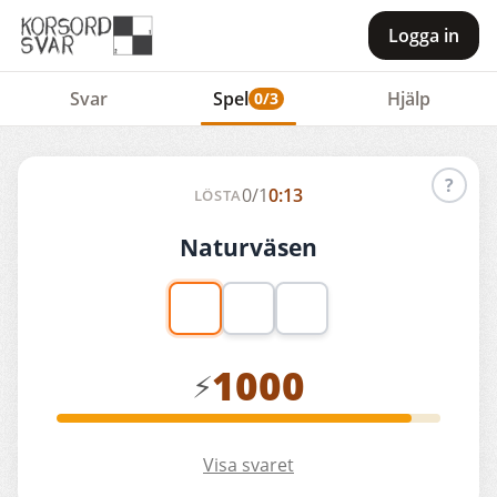
Logga in
Svar
Spel
Hjälp
0/3
?
0
/
1
0:13
LÖSTA
Naturväsen
1000
⚡
Visa svaret