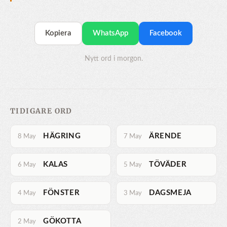
Kopiera
WhatsApp
Facebook
Nytt ord i morgon.
TIDIGARE ORD
HÄGRING
ÄRENDE
8 May
7 May
KALAS
TÖVÄDER
6 May
5 May
FÖNSTER
DAGSMEJA
4 May
3 May
GÖKOTTA
2 May