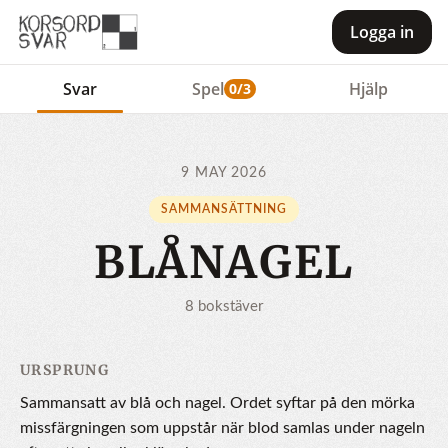
Logga in
Svar
Spel
Hjälp
0/3
9 MAY 2026
SAMMANSÄTTNING
BLÅNAGEL
8 bokstäver
URSPRUNG
Sammansatt av blå och nagel. Ordet syftar på den mörka
missfärgningen som uppstår när blod samlas under nageln