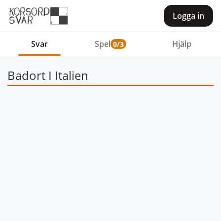
Logga in
Svar
Spel
Hjälp
0/3
Badort I Italien