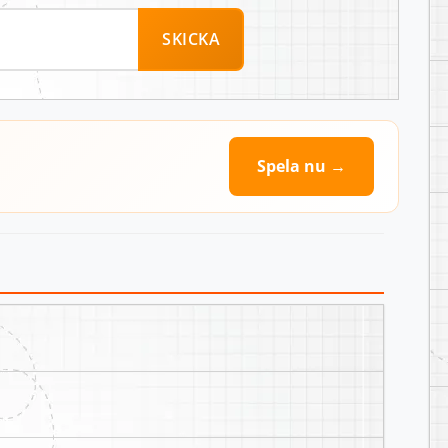
SKICKA
Spela nu →