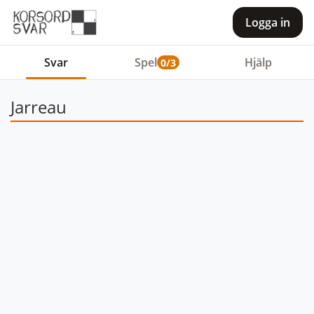
Logga in
Svar
Spel
Hjälp
0/3
Jarreau