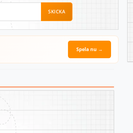
SKICKA
Spela nu →