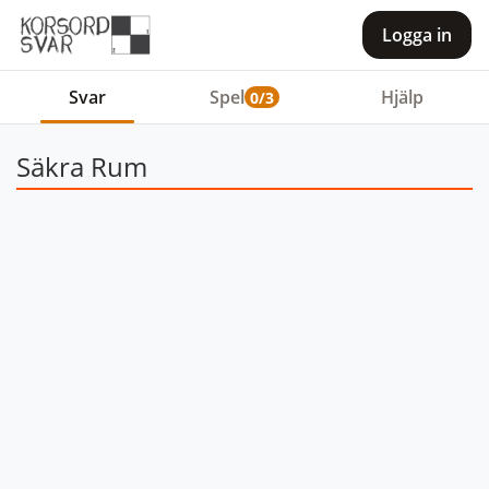
Logga in
Svar
Spel
Hjälp
0/3
Säkra Rum