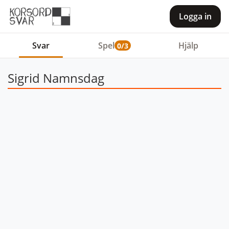
Logga in
Svar
Spel
Hjälp
0/3
Sigrid Namnsdag