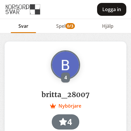
Logga in
Svar
Spel
Hjälp
0/3
4
britta_28007
Nybörjare
4