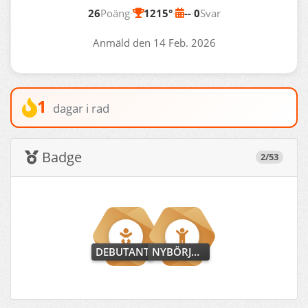
26
Poäng
·
1215°
·
--
·
0
Svar
Anmäld den 14 Feb. 2026
1
dagar i rad
Badge
2/53
DEBUTANT
NYBÖRJARE