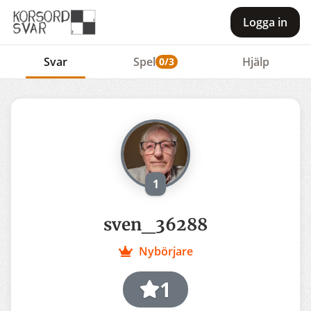
Logga in
Svar
Spel
Hjälp
0/3
1
sven_36288
Nybörjare
1