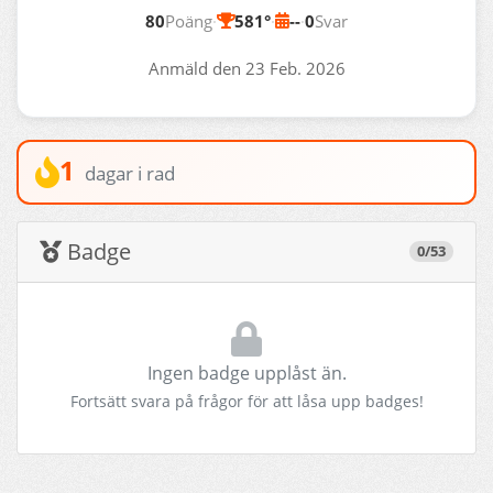
80
Poäng
·
581°
·
--
·
0
Svar
Anmäld den 23 Feb. 2026
1
dagar i rad
Badge
0/53
Ingen badge upplåst än.
Fortsätt svara på frågor för att låsa upp badges!