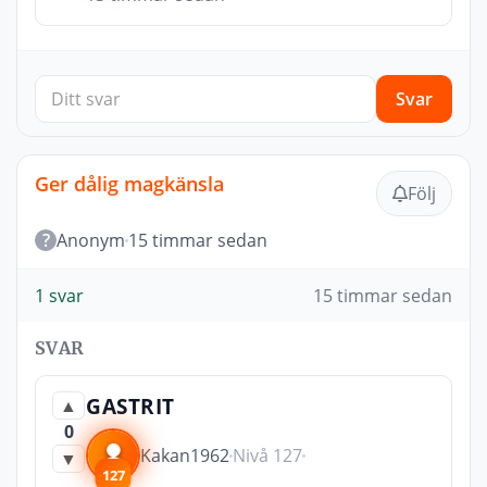
Svar
Ger dålig magkänsla
Följ
?
Anonym
15 timmar sedan
1 svar
15 timmar sedan
SVAR
GASTRIT
▲
0
Kakan1962
Nivå 127
▼
127