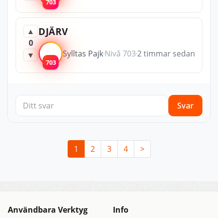
703
DJÄRV
▲
0
Sylltas Pajk
Nivå 703
2 timmar sedan
▼
703
Svar
1
2
3
4
>
Användbara Verktyg
Info