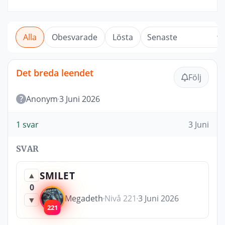
Alla
Obesvarade
Lösta
Det breda leendet
Följ
?
Anonym
3 Juni 2026
1 svar
3 Juni
SVAR
SMILET
▲
0
Megadeth
Nivå 221
3 Juni 2026
▼
221