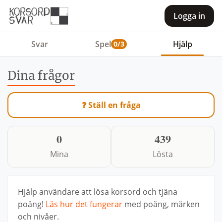
Logga in
Svar
Spel
Hjälp
0/3
Dina frågor
❓ Ställ en fråga
0
439
Mina
Lösta
Hjälp användare att lösa korsord och tjäna
poäng!
Läs hur det fungerar
med poäng, märken
och nivåer.