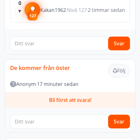
0
Kakan1962
Nivå 127
2 timmar sedan
▼
127
Svar
De kommer från öster
Följ
?
Anonym
17 minuter sedan
Bli först att svara!
Svar