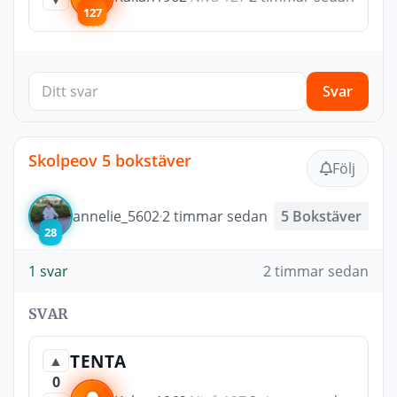
127
Svar
Skolpeov 5 bokstäver
Följ
annelie_5602
2 timmar sedan
5 Bokstäver
28
1 svar
2 timmar sedan
SVAR
TENTA
▲
0