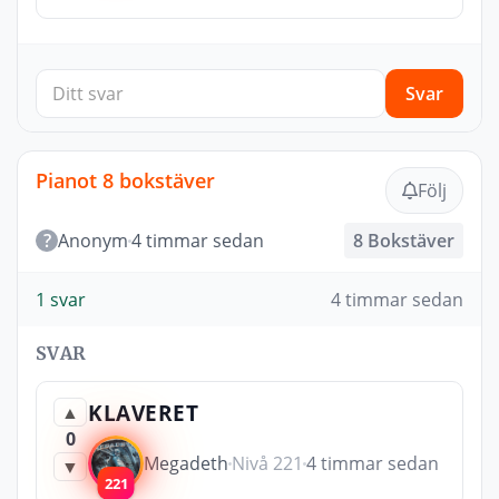
Svar
Pianot 8 bokstäver
Följ
?
Anonym
4 timmar sedan
8 Bokstäver
1 svar
4 timmar sedan
SVAR
KLAVERET
▲
0
Megadeth
Nivå 221
4 timmar sedan
▼
221