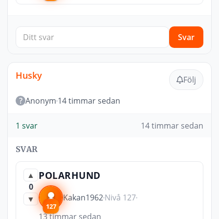
Svar
Husky
Följ
?
Anonym
14 timmar sedan
1 svar
14 timmar sedan
SVAR
POLARHUND
▲
0
Kakan1962
Nivå 127
▼
127
13 timmar sedan