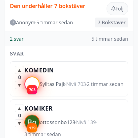
Den underhåller 7 bokstäver
Följ
?
Anonym
5 timmar sedan
7 Bokstäver
2 svar
5 timmar sedan
SVAR
KOMEDIN
▲
0
Sylltas Pajk
Nivå 703
2 timmar sedan
▼
703
KOMIKER
▲
0
ottossonbo128
Nivå 139
▼
139
3 timmar sedan