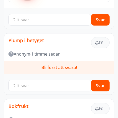
Svar
Plump i betyget
Följ
?
Anonym
1 timme sedan
Bli först att svara!
Svar
Bokfrukt
Följ