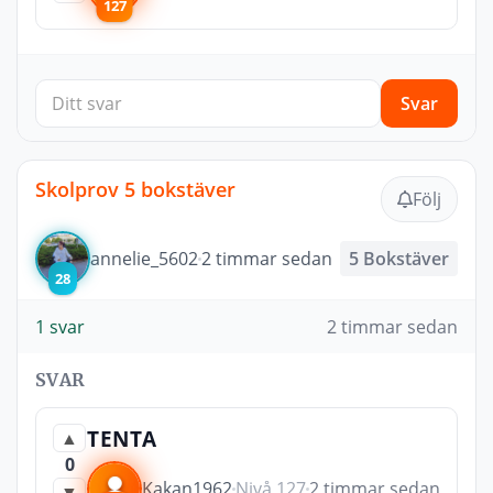
127
Svar
Skolprov 5 bokstäver
Följ
annelie_5602
2 timmar sedan
5 Bokstäver
28
1 svar
2 timmar sedan
SVAR
TENTA
▲
0
Kakan1962
Nivå 127
2 timmar sedan
▼