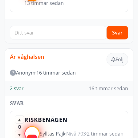
13 timmar sedan
Svar
Är våghalsen
Följ
?
Anonym
16 timmar sedan
2 svar
16 timmar sedan
SVAR
RISKBENÄGEN
▲
0
Sylltas Pajk
Nivå 703
2 timmar sedan
▼