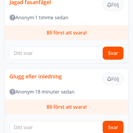
Jagad fasanfågel
Följ
?
Anonym
1 timme sedan
Bli först att svara!
Svar
Glugg eller inledning
Följ
?
Anonym
18 minuter sedan
Bli först att svara!
Svar