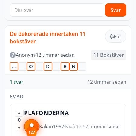
Svar
De dekorerade innertaken 11
Följ
bokstäver
?
Anonym
12 timmar sedan
11 Bokstäver
…
O
D
R
N
1 svar
12 timmar sedan
SVAR
PLAFONDERNA
▲
0
Kakan1962
Nivå 127
2 timmar sedan
▼
127