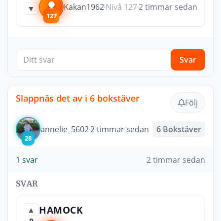
Kakan1962
Nivå 127
2 timmar sedan
▼
127
Svar
Slappnäs det av i 6 bokstäver
Följ
annelie_5602
2 timmar sedan
6 Bokstäver
28
1 svar
2 timmar sedan
SVAR
HAMOCK
▲