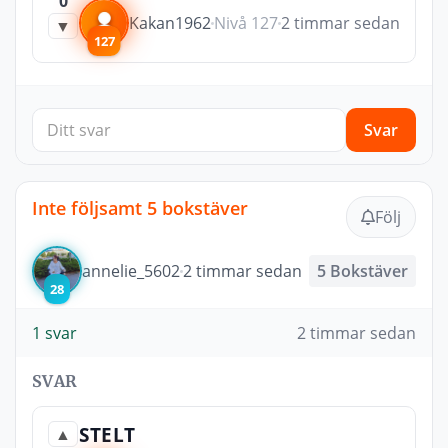
0
Kakan1962
Nivå 127
2 timmar sedan
▼
127
Svar
Inte följsamt 5 bokstäver
Följ
annelie_5602
2 timmar sedan
5 Bokstäver
28
1 svar
2 timmar sedan
SVAR
STELT
▲