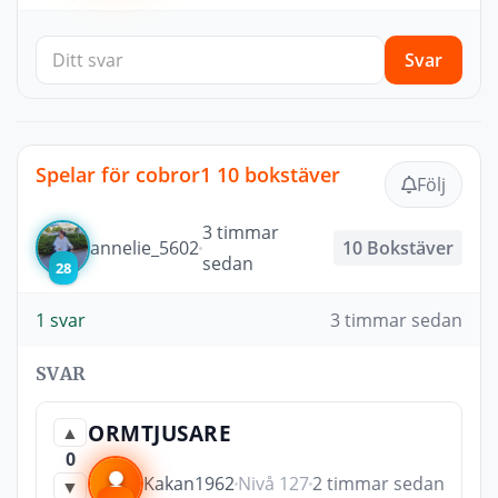
Svar
Spelar för cobror1 10 bokstäver
Följ
3 timmar
annelie_5602
10 Bokstäver
sedan
28
1 svar
3 timmar sedan
SVAR
ORMTJUSARE
▲
0
Kakan1962
Nivå 127
2 timmar sedan
▼