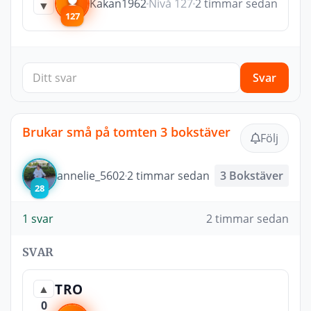
Kakan1962
Nivå 127
2 timmar sedan
▼
127
Svar
Brukar små på tomten 3 bokstäver
Följ
annelie_5602
2 timmar sedan
3 Bokstäver
28
1 svar
2 timmar sedan
SVAR
TRO
▲
0