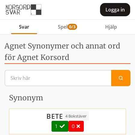
Logga in
Svar
Spel
Hjälp
0/3
Agnet Synonymer och annat ord
för Agnet Korsord
Sök efter en definition eller 
Synonym
BETE
4 Bokstäver
1
0