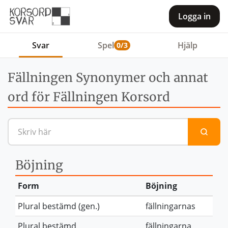
Logga in
Svar
Spel
Hjälp
0/3
Fällningen Synonymer och annat
ord för Fällningen Korsord
Sök efter en definition eller 
Böjning
Form
Böjning
Plural bestämd (gen.)
fällningarnas
Plural bestämd
fällningarna