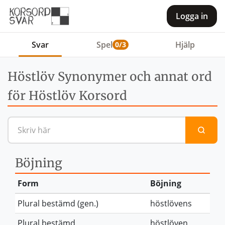
Logga in
Svar
Spel
Hjälp
0/3
Höstlöv Synonymer och annat ord
för Höstlöv Korsord
Sök efter en definition eller 
Böjning
Form
Böjning
Plural bestämd (gen.)
höstlövens
Plural bestämd
höstlöven