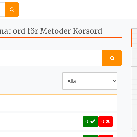
at ord för Metoder Korsord
Sök efter en definition eller ett ord för att hitta svare
0
0