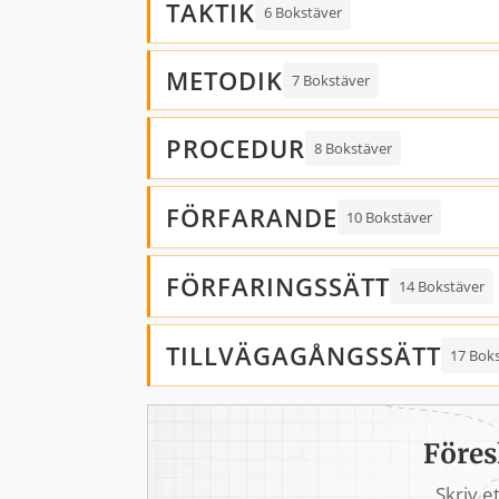
TAKTIK
6 Bokstäver
METODIK
7 Bokstäver
PROCEDUR
8 Bokstäver
FÖRFARANDE
10 Bokstäver
FÖRFARINGSSÄTT
14 Bokstäver
TILLVÄGAGÅNGSSÄTT
17 Bok
Föres
Skriv e