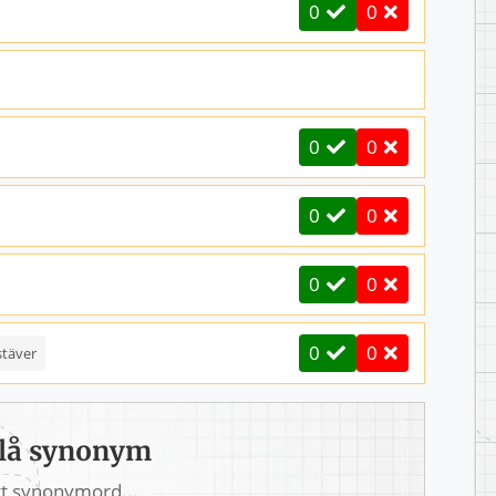
0
0
0
0
0
0
0
0
0
0
stäver
lå synonym
tt synonymord...