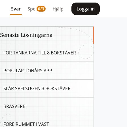
Svar
Spel
Hjälp
Logga in
0/3
Senaste Lösningarna
FÖR TANKARNA TILL 8 BOKSTÄVER
t du letar efter, om du saknar någon bokstav ersätt den med e
POPULÄR TONÅRS APP
SLÅR SPELSUGEN 3 BOKSTÄVER
BRASVERB
FÖRE RUMMET I VÄST