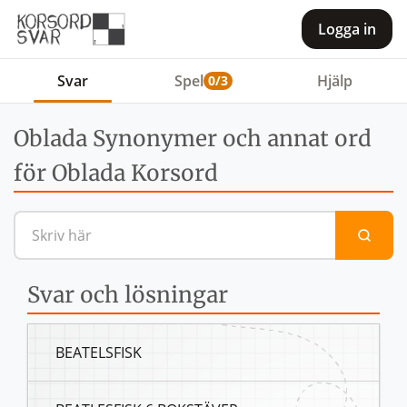
Logga in
Svar
Spel
Hjälp
0/3
Oblada Synonymer och annat ord
för Oblada Korsord
Sök efter en definition eller 
Svar och lösningar
BEATELSFISK