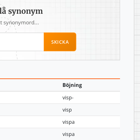
lå synonym
tt synonymord...
SKICKA
Böjning
visp-
visp
vispa
vispa