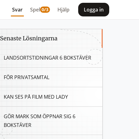
Svar
Spel
Hjälp
Logga in
0/3
Senaste Lösningarna
LANDSORTSTIDNINGAR 6 BOKSTÄVER
t du letar efter, om du saknar någon bokstav ersätt den med e
FÖR PRIVATSAMTAL
KAN SES PÅ FILM MED LADY
GÖR MARK SOM ÖPPNAR SIG 6
BOKSTÄVER