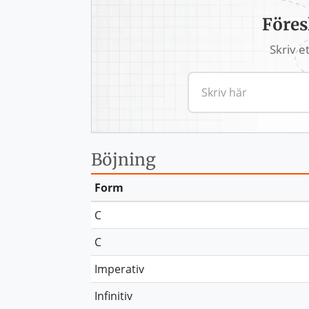
Föres
Skriv e
Böjning
Form
C
C
Imperativ
Infinitiv