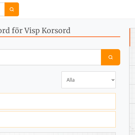
rd för Visp Korsord
Sök efter en definition eller ett ord för att hitta svare