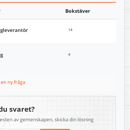
r
Bokstäver
rgleverantör
14
rg
4
l en ny fråga
du svaret?
 resten av gemenskapen, skicka din lösning