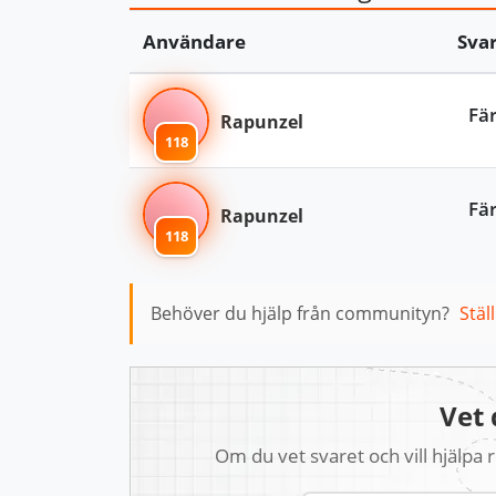
Användare
Sva
Fä
Rapunzel
118
Fä
Rapunzel
118
Behöver du hjälp från communityn?
Stäl
Vet 
Om du vet svaret och vill hjälpa