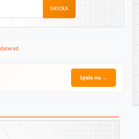
SKICKA
pdaterad
Spela nu →