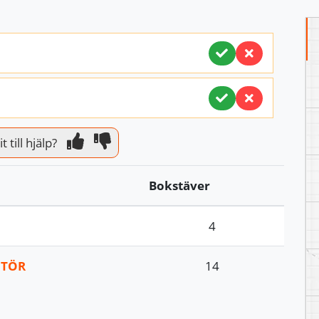
 till hjälp?
Bokstäver
4
NTÖR
14