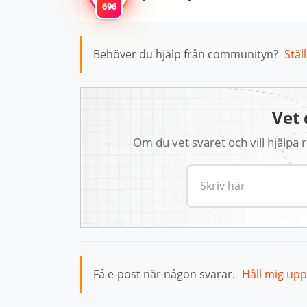
696
Behöver du hjälp från communityn?
Stäl
Vet 
Om du vet svaret och vill hjälpa
Få e-post när någon svarar.
Håll mig up