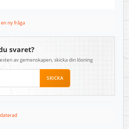
l en ny fråga
du svaret?
 resten av gemenskapen, skicka din lösning
SKICKA
pdaterad