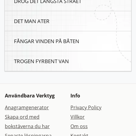
DROG DET LÄNGSTA STRÅET
DET MAN ATER
FÅNGAR VINDEN PÅ BÅTEN
TROGEN FYRBENT VAN
Användbara Verktyg
Info
Anagramgenerator
Privacy Policy
Skapa ord med
Villkor
bokstäverna du har
Om oss
Senaste lösningarna
Kontakt