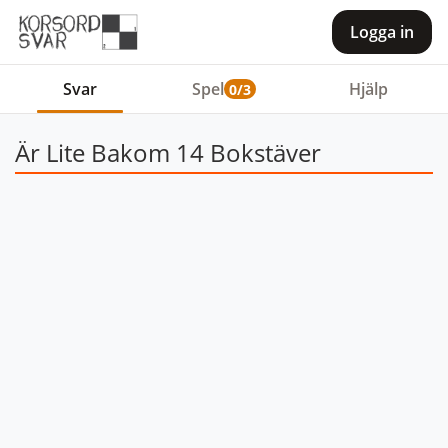
Logga in
Svar
Spel
Hjälp
0/3
Är Lite Bakom 14 Bokstäver