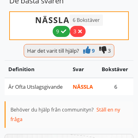
De bästa svaren
NÄSSLA
6 Bokstäver
9
3
Har det varit till hjälp?
9
3
Definition
Svar
Bokstäver
Är Ofta Utslagsgivande
NÄSSLA
6
Behöver du hjälp från communityn?
Ställ en ny
fråga