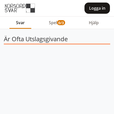
Logga in
Svar
Spel
Hjälp
0/3
Är Ofta Utslagsgivande