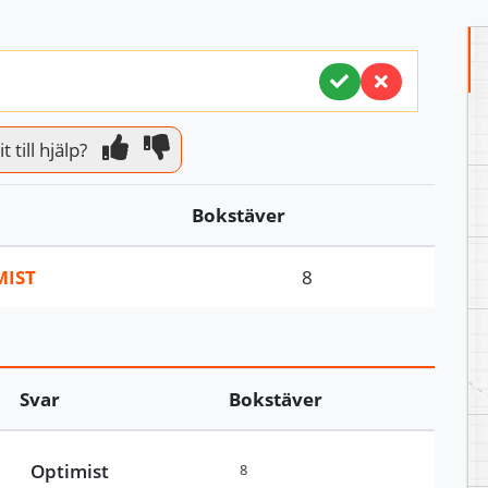
 till hjälp?
Bokstäver
MIST
8
Svar
Bokstäver
Optimist
8