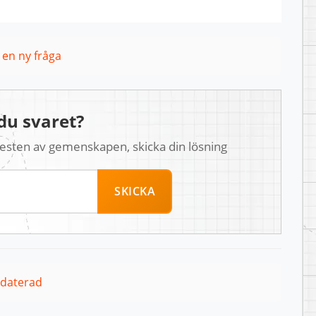
l en ny fråga
du svaret?
 resten av gemenskapen, skicka din lösning
SKICKA
pdaterad