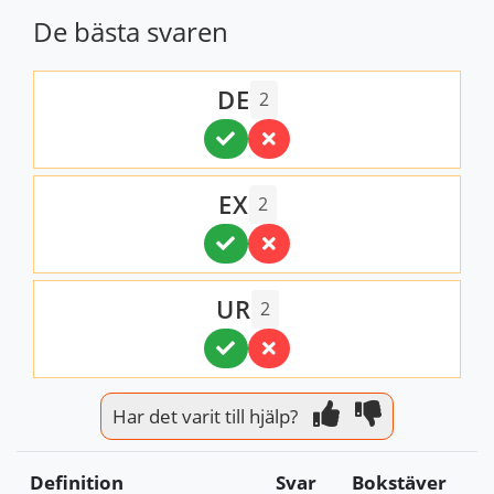
De bästa svaren
DE
2
EX
2
UR
2
Har det varit till hjälp?
Definition
Svar
Bokstäver