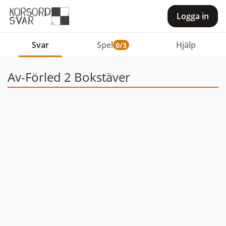
Logga in
Svar
Spel
Hjälp
0/3
Av-Förled 2 Bokstäver