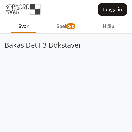
Logga in
Svar
Spel
Hjälp
0/3
Bakas Det I 3 Bokstäver