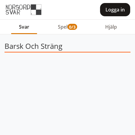
Logga in
Svar
Spel
Hjälp
0/3
Barsk Och Sträng