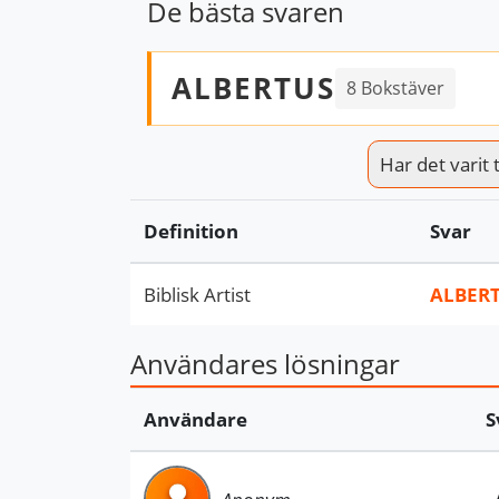
De bästa svaren
ALBERTUS
8 Bokstäver
Har det varit t
Definition
Svar
Biblisk Artist
ALBER
Användares lösningar
Användare
S