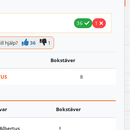
36
1
ill hjälp?
36
1
Bokstäver
TUS
8
var
Bokstäver
Albertus
8