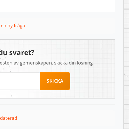
l en ny fråga
du svaret?
 resten av gemenskapen, skicka din lösning
SKICKA
pdaterad