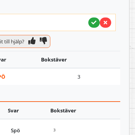
 till hjälp?
var
Bokstäver
PÖ
3
Svar
Bokstäver
Spö
3