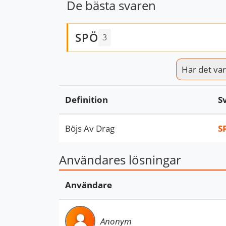
De bästa svaren
SPÖ
3
Har det varit
Definition
S
Böjs Av Drag
S
Användares lösningar
Användare
Anonym