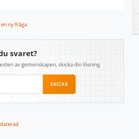
l en ny fråga
du svaret?
 resten av gemenskapen, skicka din lösning
SKICKA
pdaterad