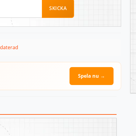
SKICKA
pdaterad
Spela nu →