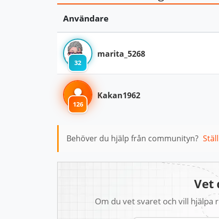
Användare
marita_5268
32
Kakan1962
126
Behöver du hjälp från communityn?
Stäl
Vet 
Om du vet svaret och vill hjälpa