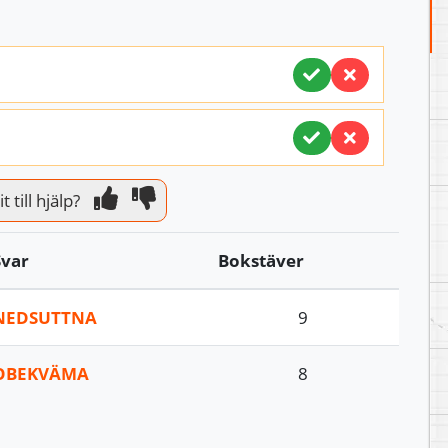
 till hjälp?
Svar
Bokstäver
NEDSUTTNA
9
OBEKVÄMA
8