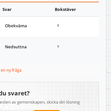
Svar
Bokstäver
Obekväma
8
Nedsuttna
9
l en ny fråga
du svaret?
 resten av gemenskapen, skicka din lösning