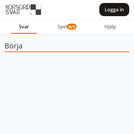
Logga in
Svar
Spel
Hjälp
0/3
Börja