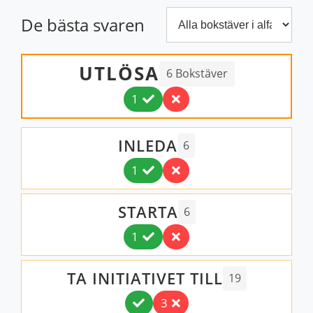
De bästa svaren
Filtrera efter antal bokstäver
UTLÖSA
6 Bokstäver
1
INLEDA
6
1
STARTA
6
1
TA INITIATIVET TILL
19
3