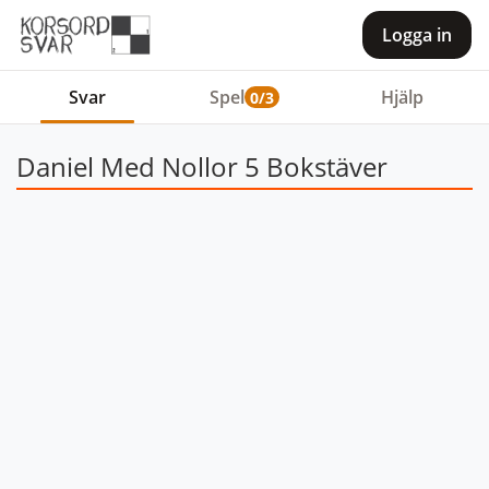
Logga in
Svar
Spel
Hjälp
0/3
Daniel Med Nollor 5 Bokstäver