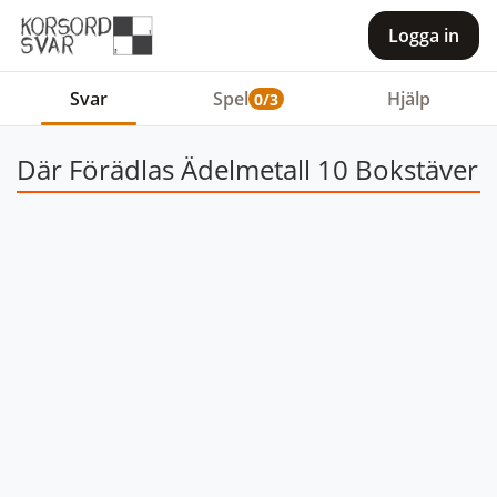
Logga in
Svar
Spel
Hjälp
0/3
Där Förädlas Ädelmetall 10 Bokstäver