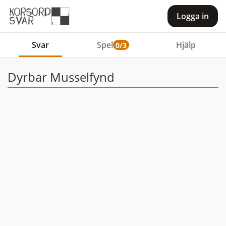
Logga in
Svar
Spel
Hjälp
0/3
Dyrbar Musselfynd