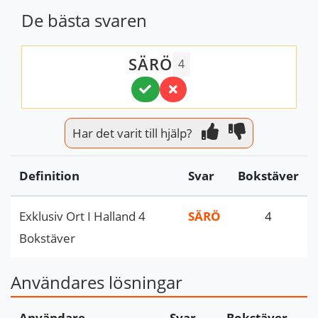
De bästa svaren
SÄRÖ
4
Har det varit till hjälp?
Definition
Svar
Bokstäver
Exklusiv Ort I Halland 4
SÄRÖ
4
Bokstäver
Användares lösningar
Användare
Svar
Bokstäver