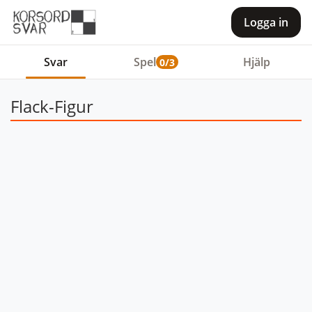
Logga in
Svar
Spel
Hjälp
0/3
Flack-Figur