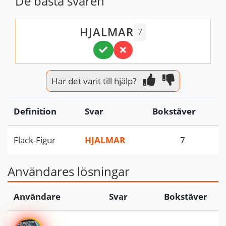
De bästa svaren
HJALMAR
7
Har det varit till hjälp?
Definition
Svar
Bokstäver
Flack-Figur
HJALMAR
7
Användares lösningar
Användare
Svar
Bokstäver