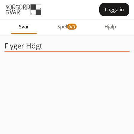
Logga in
Svar
Spel
Hjälp
0/3
Flyger Högt