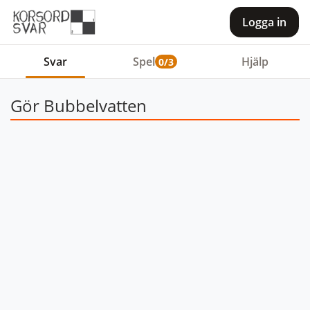
Logga in
Svar
Spel
Hjälp
0/3
Gör Bubbelvatten