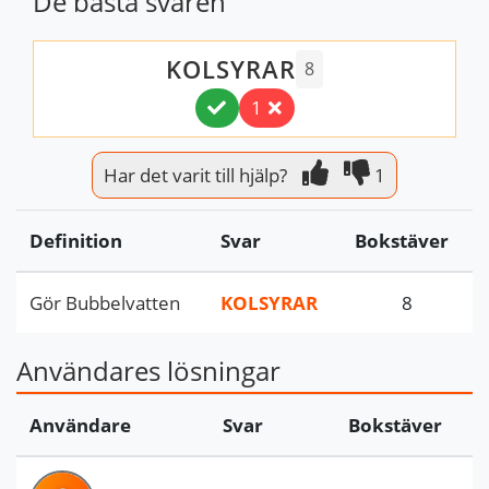
De bästa svaren
KOLSYRAR
8
1
Har det varit till hjälp?
1
Definition
Svar
Bokstäver
Gör Bubbelvatten
KOLSYRAR
8
Användares lösningar
Användare
Svar
Bokstäver