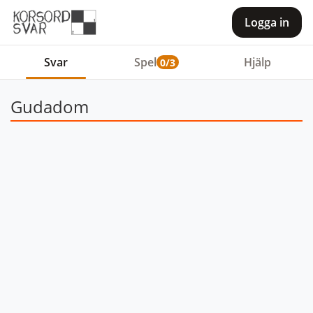
Logga in
Svar
Spel
Hjälp
0/3
Gudadom