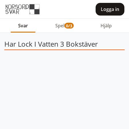
Logga in
Svar
Spel
Hjälp
0/3
Har Lock I Vatten 3 Bokstäver