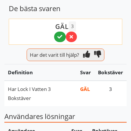
De bästa svaren
GÄL
3
Har det varit till hjälp?
Definition
Svar
Bokstäver
Har Lock I Vatten 3
GÄL
3
Bokstäver
Användares lösningar
Användare
Svar
Bokstäver