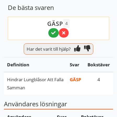
De bästa svaren
GÄSP
4
Har det varit till hjälp?
Definition
Svar
Bokstäver
Hindrar Lungblåsor Att Falla
GÄSP
4
Samman
Användares lösningar
Användare
Svar
Bokstäver