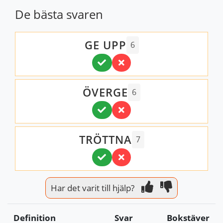
De bästa svaren
GE UPP
6
ÖVERGE
6
TRÖTTNA
7
Har det varit till hjälp?
Definition
Svar
Bokstäver