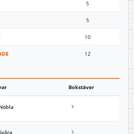
5
5
E
10
ADE
12
var
Bokstäver
Nobla
5
Svåra
5