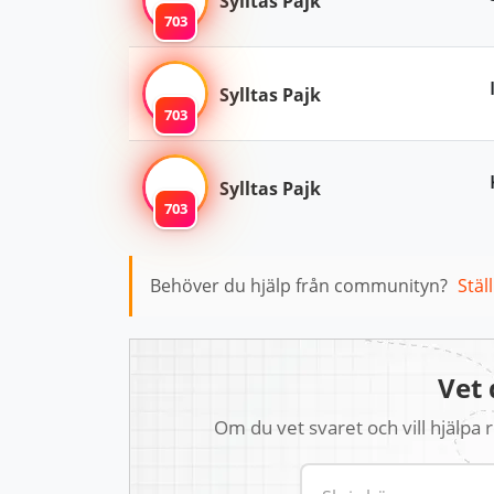
Sylltas Pajk
703
Sylltas Pajk
703
Sylltas Pajk
703
Behöver du hjälp från communityn?
Stäl
Vet 
Om du vet svaret och vill hjälpa