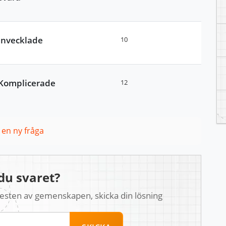
Invecklade
10
Komplicerade
12
l en ny fråga
du svaret?
 resten av gemenskapen, skicka din lösning