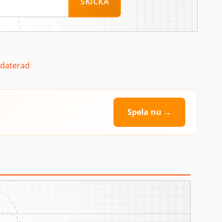
SKICKA
pdaterad
Spela nu →