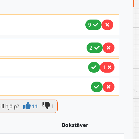
9
2
1
ill hjälp?
11
1
Bokstäver