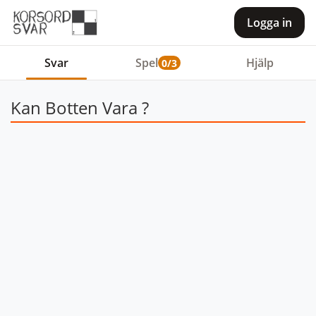
Logga in
Svar
Spel
Hjälp
0/3
Kan Botten Vara ?