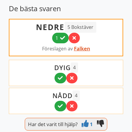
De bästa svaren
NEDRE
5 Bokstäver
1
Falken
Föreslagen av
DYIG
4
NÅDD
4
Har det varit till hjälp?
1