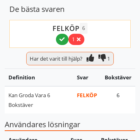
De bästa svaren
FELKÖP
6
1
Har det varit till hjälp?
1
Definition
Svar
Bokstäver
Kan Groda Vara 6
FELKÖP
6
Bokstäver
Användares lösningar
Användare
Svar
Bokstäver