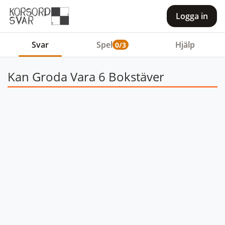
Logga in
Svar
Spel
Hjälp
0/3
Kan Groda Vara 6 Bokstäver