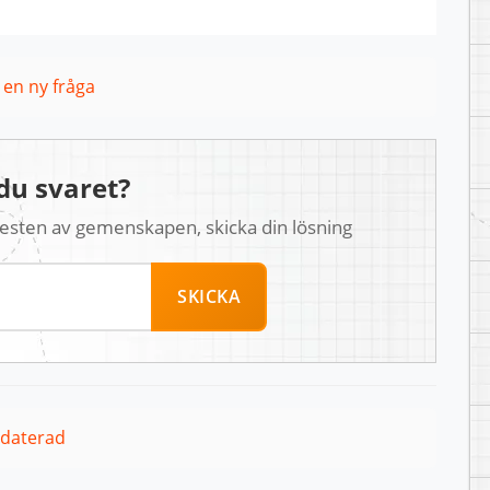
l en ny fråga
du svaret?
 resten av gemenskapen, skicka din lösning
SKICKA
pdaterad