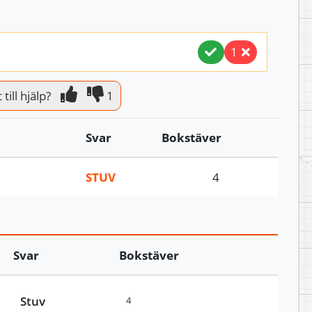
1
till hjälp?
1
Svar
Bokstäver
STUV
4
Svar
Bokstäver
Stuv
4