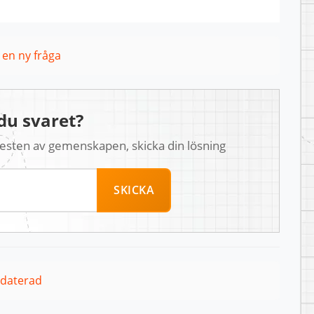
l en ny fråga
du svaret?
 resten av gemenskapen, skicka din lösning
SKICKA
pdaterad