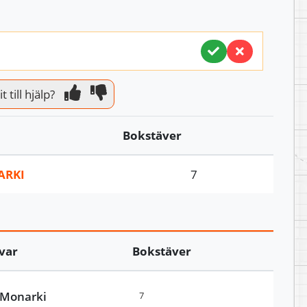
 till hjälp?
Bokstäver
RKI
7
var
Bokstäver
Monarki
7