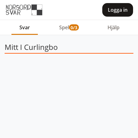
Logga in
Svar
Spel
Hjälp
0/3
Mitt I Curlingbo