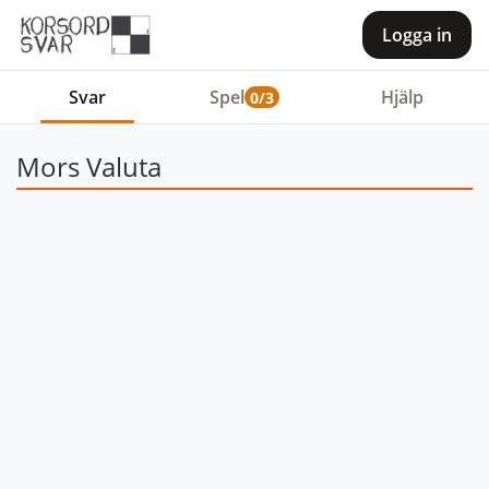
Logga in
Svar
Spel
Hjälp
0/3
Mors Valuta