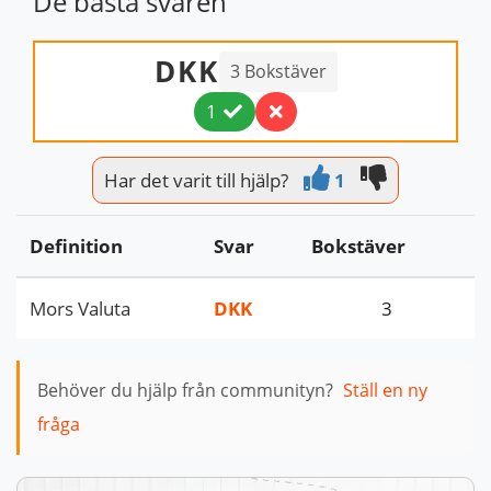
De bästa svaren
DKK
3 Bokstäver
1
Har det varit till hjälp?
1
Definition
Svar
Bokstäver
Mors Valuta
DKK
3
Behöver du hjälp från communityn?
Ställ en ny
fråga