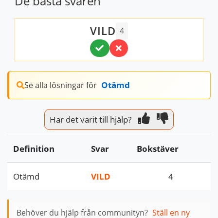
De bästa svaren
VILD
4
Otämd
Se alla lösningar för
Har det varit till hjälp?
Definition
Svar
Bokstäver
Otämd
VILD
4
Behöver du hjälp från communityn?
Ställ en ny