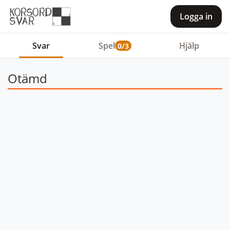
Logga in
Svar
Spel
Hjälp
0/3
Otämd