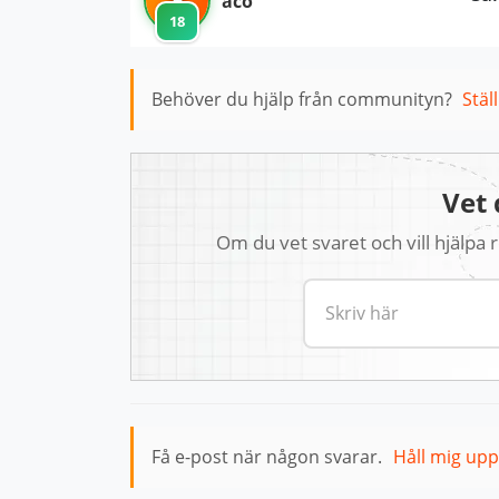
aco
18
Behöver du hjälp från communityn?
Stäl
Vet 
Om du vet svaret och vill hjälpa
Få e-post när någon svarar.
Håll mig up