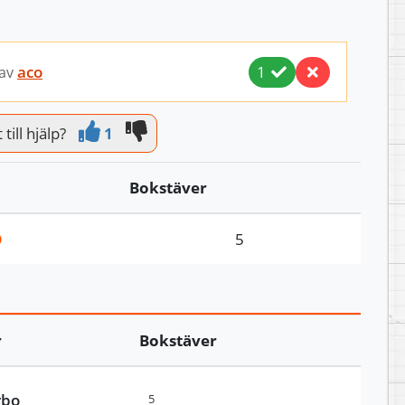
aco
1
 av
till hjälp?
1
Bokstäver
O
5
r
Bokstäver
rbo
5