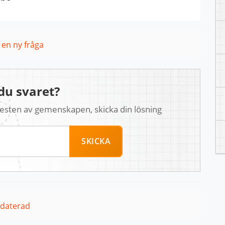
l en ny fråga
du svaret?
 resten av gemenskapen, skicka din lösning
SKICKA
pdaterad