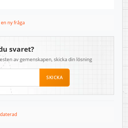
l en ny fråga
du svaret?
 resten av gemenskapen, skicka din lösning
SKICKA
pdaterad